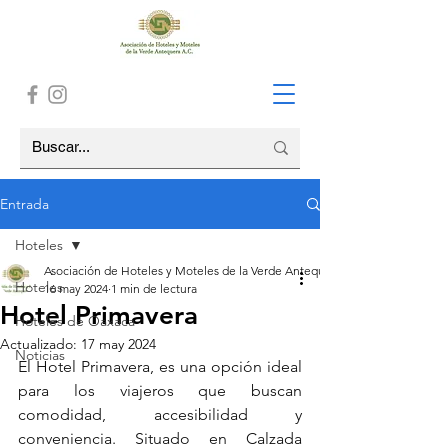
Entrada
Hoteles
Asociación de Hoteles y Moteles de la Verde Antequera A.C.
Hoteles
16 may 2024
1 min de lectura
Hotel Primavera
Hoteles de Oaxaca
Actualizado:
17 may 2024
Noticias
El Hotel Primavera, es una opción ideal 
para los viajeros que buscan 
comodidad, accesibilidad y 
conveniencia. Situado en Calzada 